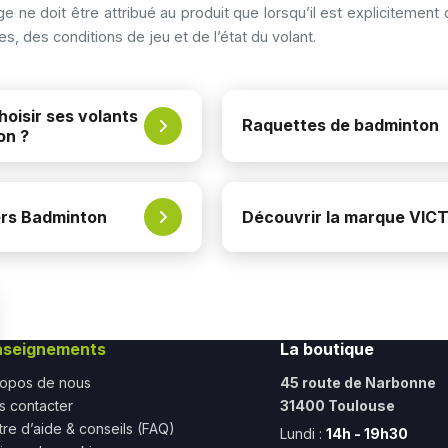
e doit être attribué au produit que lorsqu’il est explicitement 
s, des conditions de jeu et de l’état du volant.
oisir ses volants
Raquettes de badminton
on ?
ers Badminton
Découvrir la marque VIC
nseignements
La boutique
ropos de nous
45 route de Narbonne
s contacter
31400 Toulouse
re d’aide & conseils (FAQ)
Lundi :
14h - 19h30