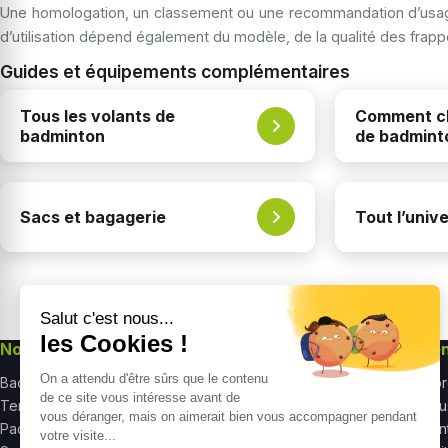
Une homologation, un classement ou une recommandation d’usage n
d’utilisation dépend également du modèle, de la qualité des frappe
Guides et équipements complémentaires
Tous les volants de
Comment ch
badminton
de badmint
Sacs et bagagerie
Tout l’univ
Nos univers
Nos produits
Re
Badminton
Raquettes badminton
À p
Tennis
Raquettes tennis
Nou
Padel
Raquettes squash
Cent