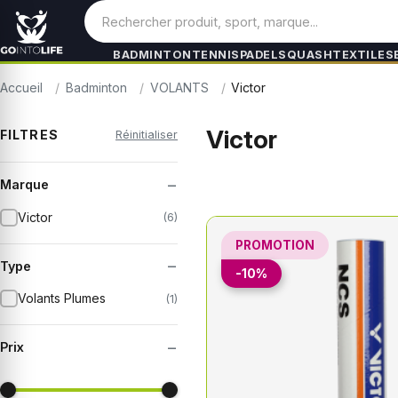
BADMINTON
TENNIS
PADEL
SQUASH
TEXTILES
Accueil
Badminton
VOLANTS
Victor
Victor
FILTRES
Réinitialiser
−
Marque
Victor
(6)
PROMOTION
−
Type
-10%
Volants Plumes
(1)
−
Prix