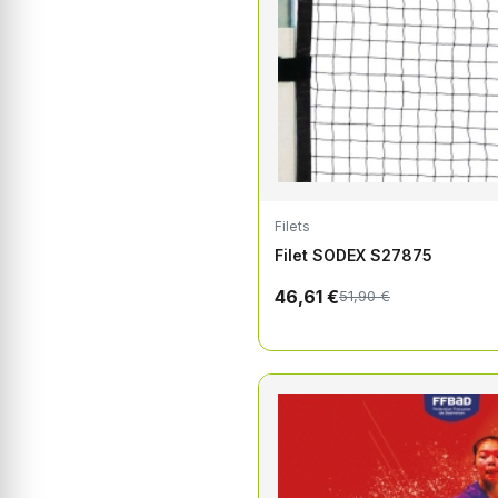
Filets
Filet SODEX S27875
46,61 €
51,90 €