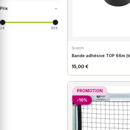
−
Prix
2€
89€
Scotch
Bande adhésive TOP 66m (tr
15,00 €
PROMOTION
-10%