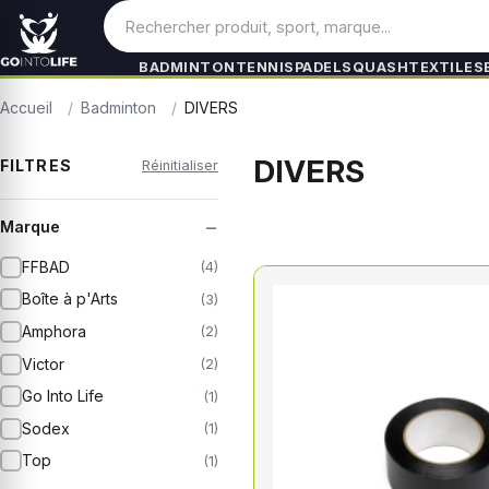
BADMINTON
TENNIS
PADEL
SQUASH
TEXTILES
Accueil
Badminton
DIVERS
DIVERS
FILTRES
Réinitialiser
−
Marque
FFBAD
(4)
Boîte à p'Arts
(3)
Amphora
(2)
Victor
(2)
Go Into Life
(1)
Sodex
(1)
Top
(1)